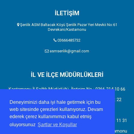
İLETİŞİM
Şenlik ASM Baltacak Köyü Şenlik Pazar Yeri Mevkii No:61
Devrekani/Kastamonu
03666485732
asmsenlik@gmail.com
İL VE İLÇE MÜDÜRLÜKLERİ
Kastamonu İl Sağlık Müdürlüğü İletişim No : 0366 214 10 66
Adres: Candaroğulları mah. Mahir Demir Sk. No: 18 D: 22
Deneyiminizi daha iyi hale getirmek için bu
web sitesinde çerezleri kullanıyoruz. Devam
37150 Merkez/Kastamonu
ederek çerez kullanımımızı kabul etmiş
Devrekani Toplum Sağlığı Merkezi İletişim No : 0366 638 11 31
oluyorsunuz
Şartlar ve Koşullar
Adres : Ahiçelebi Mah. Kuz 2 Sk. Kat : 3 Devrekani/Kastamonu