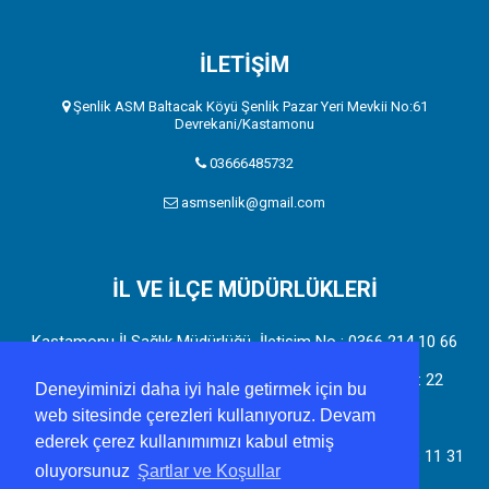
İLETİŞİM
Şenlik ASM Baltacak Köyü Şenlik Pazar Yeri Mevkii No:61
Devrekani/Kastamonu
03666485732
asmsenlik@gmail.com
İL VE İLÇE MÜDÜRLÜKLERİ
Kastamonu İl Sağlık Müdürlüğü İletişim No : 0366 214 10 66
Adres: Candaroğulları mah. Mahir Demir Sk. No: 18 D: 22
Deneyiminizi daha iyi hale getirmek için bu
web sitesinde çerezleri kullanıyoruz. Devam
37150 Merkez/Kastamonu
ederek çerez kullanımımızı kabul etmiş
Devrekani Toplum Sağlığı Merkezi İletişim No : 0366 638 11 31
oluyorsunuz
Şartlar ve Koşullar